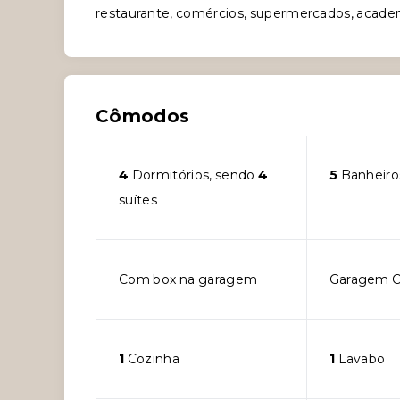
restaurante, comércios, supermercados, academ
Cômodos
4
Dormitórios, sendo
4
5
Banheiro
suítes
Com box na garagem
Garagem C
1
Cozinha
1
Lavabo