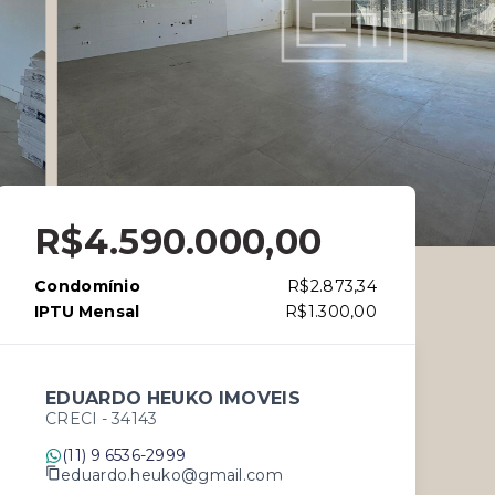
R$4.590.000,00
Condomínio
R$2.873,34
IPTU Mensal
R$1.300,00
EDUARDO HEUKO IMOVEIS
CRECI -
34143
(11) 9 6536-2999
eduardo.heuko@gmail.com