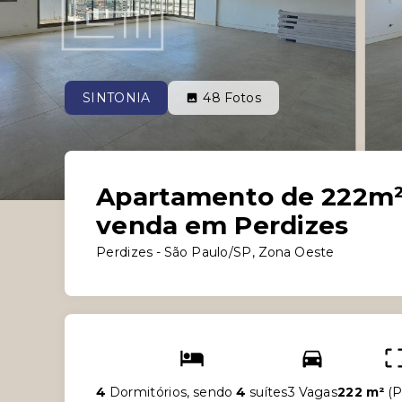
SINTONIA
48
Fotos
Apartamento de 222m² 
venda em Perdizes
Perdizes - São Paulo/SP, Zona Oeste
4
Dormitórios, sendo
4
suítes
3 Vagas
222 m²
(
P