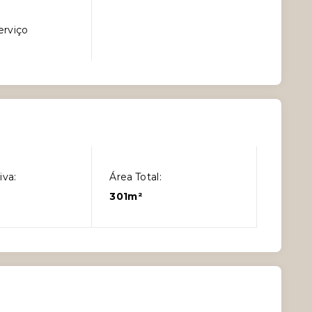
erviço
iva:
Área Total:
301m²