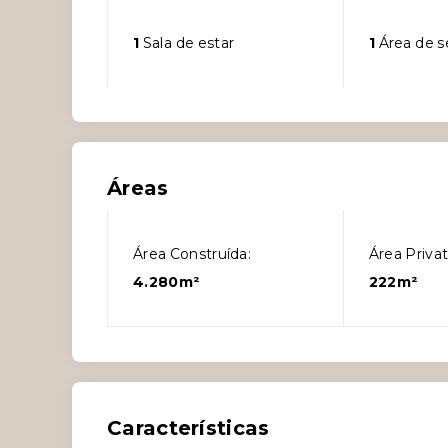
1
Sala de estar
1
Área de s
Áreas
Área Construída:
Área Privat
4.280m²
222m²
Características