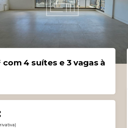
com 4 suítes e 3 vagas à
rivativa
)