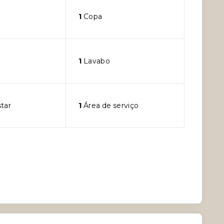
1
Copa
1
Lavabo
star
1
Área de serviço