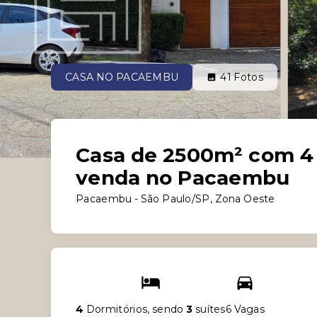
CASA NO PACAEMBU
41
Fotos
Casa de 2500m² com 4 
venda no Pacaembu
Pacaembu - São Paulo/SP, Zona Oeste
4
Dormitórios, sendo
3
suítes
6 Vagas