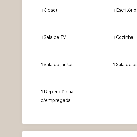
1
Closet
1
Escritório
1
Sala de TV
1
Cozinha
1
Sala de jantar
1
Sala de e
1
Dependência
p/empregada